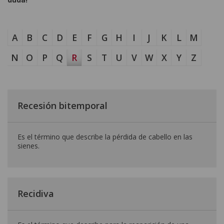
A
B
C
D
E
F
G
H
I
J
K
L
M
N
O
P
Q
R
S
T
U
V
W
X
Y
Z
Recesión bitemporal
Es el término que describe la pérdida de cabello en las
sienes.
Recidiva