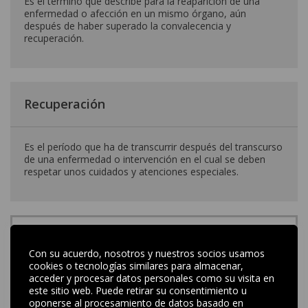
Es el término que describe para la reaparición de una
enfermedad o afección en un mismo órgano, aún
después de haber superado la convalecencia y
recuperación.
Recuperación
Es el período que ha de transcurrir después del transcurso
de una enfermedad o intervención en el cual se deben
respetar unos cuidados y atenciones especiales.
Con su acuerdo, nosotros y nuestros socios usamos
TÉRMINOS NO ENCONTRADOS
cookies o tecnologías similares para almacenar,
Si buscas un término que no
encuentres en el listado
acceder y procesar datos personales como su visita en
escríbenos
este sitio web. Puede retirar su consentimiento u
oponerse al procesamiento de datos basado en