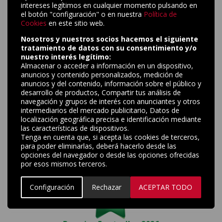
intereses legítimos en cualquier momento pulsando en
el botón "configuración" o en nuestra
Política de
Cookies
en este sitio web.
Te podría interesar
Nosotros y nuestros socios hacemos el siguiente
tratamiento de datos con su consentimiento y/o
nuestro interés legítimo:
Almacenar o acceder a información en un dispositivo,
Grados de alopecia: Escala Norwood-Hamilton, Savin y
Ludwig
anuncios y contenido personalizados, medición de
anuncios y del contenido, información sobre el público y
Síntomas de alopecia: ¿Cómo saber si se me cae el pelo?
desarrollo de productos, Compartir tus análisis de
navegación y grupos de interés con anunciantes y otros
Caída del pelo por cáncer y quimioterapia: síntomas y
cuidados
intermediarios del mercado publicitario, Datos de
localización geográfica precisa e identificación mediante
Fases del cabello o ciclo del crecimiento del pelo: anágena,
las características de dispositivos.
catágena, telógena
Tenga en cuenta que, si acepta las cookies de terceros,
para poder eliminarlas, deberá hacerlo desde las
opciones del navegador o desde las opciones ofrecidas
por esos mismos terceros.
Configuración
Rechazar
ACEPTAR TODO